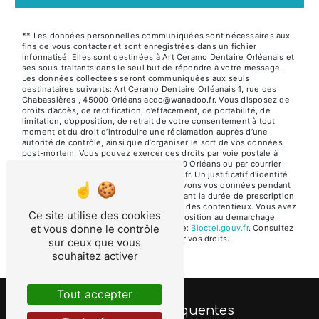
** Les données personnelles communiquées sont nécessaires aux
fins de vous contacter et sont enregistrées dans un fichier
informatisé. Elles sont destinées à Art Ceramo Dentaire Orléanais et
ses sous-traitants dans le seul but de répondre à votre message.
Les données collectées seront communiquées aux seuls
destinataires suivants: Art Ceramo Dentaire Orléanais 1, rue des
Chabassières , 45000 Orléans acdo@wanadoo.fr. Vous disposez de
droits d’accès, de rectification, d’effacement, de portabilité, de
limitation, d’opposition, de retrait de votre consentement à tout
moment et du droit d’introduire une réclamation auprès d’une
autorité de contrôle, ainsi que d’organiser le sort de vos données
post-mortem. Vous pouvez exercer ces droits par voie postale à
l'adresse 1, rue des Chabassières , 45000 Orléans ou par courrier
électronique à l'adresse acdo@wanadoo.fr. Un justificatif d'identité
pourra vous être demandé. Nous conservons vos données pendant
la période de prise de contact puis pendant la durée de prescription
légale aux fins probatoires et de gestion des contentieux. Vous avez
Ce site utilise des cookies
le droit de vous inscrire sur la liste d'opposition au démarchage
et vous donne le contrôle
téléphonique, disponible à cette adresse:
Bloctel.gouv.fr
. Consultez
le site cnil.fr pour plus d’informations sur vos droits.
sur ceux que vous
souhaitez activer
Tout accepter
Recherches fréquentes