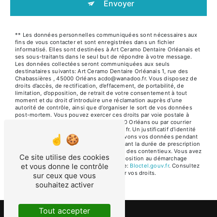
Envoyer
** Les données personnelles communiquées sont nécessaires aux
fins de vous contacter et sont enregistrées dans un fichier
informatisé. Elles sont destinées à Art Ceramo Dentaire Orléanais et
ses sous-traitants dans le seul but de répondre à votre message.
Les données collectées seront communiquées aux seuls
destinataires suivants: Art Ceramo Dentaire Orléanais 1, rue des
Chabassières , 45000 Orléans acdo@wanadoo.fr. Vous disposez de
droits d’accès, de rectification, d’effacement, de portabilité, de
limitation, d’opposition, de retrait de votre consentement à tout
moment et du droit d’introduire une réclamation auprès d’une
autorité de contrôle, ainsi que d’organiser le sort de vos données
post-mortem. Vous pouvez exercer ces droits par voie postale à
l'adresse 1, rue des Chabassières , 45000 Orléans ou par courrier
électronique à l'adresse acdo@wanadoo.fr. Un justificatif d'identité
pourra vous être demandé. Nous conservons vos données pendant
la période de prise de contact puis pendant la durée de prescription
légale aux fins probatoires et de gestion des contentieux. Vous avez
Ce site utilise des cookies
le droit de vous inscrire sur la liste d'opposition au démarchage
et vous donne le contrôle
téléphonique, disponible à cette adresse:
Bloctel.gouv.fr
. Consultez
le site cnil.fr pour plus d’informations sur vos droits.
sur ceux que vous
souhaitez activer
Tout accepter