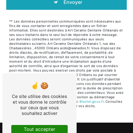
Envoyer
** Les données personnelles communiquées sont nécessaires aux
fins de vous contacter et sont enregistrées dans un fichier
informatisé. Elles sont destinées à Art Ceramo Dentaire Orléanais et
ses sous-traitants dans le seul but de répondre à votre message.
Les données collectées seront communiquées aux seuls
destinataires suivants: Art Ceramo Dentaire Orléanais 1, rue des
Chabassières , 45000 Orléans acdo@wanadoo.fr. Vous disposez de
droits d’accès, de rectification, d’effacement, de portabilité, de
limitation, d’opposition, de retrait de votre consentement à tout
moment et du droit d’introduire une réclamation auprès d’une
autorité de contrôle, ainsi que d’organiser le sort de vos données
post-mortem. Vous pouvez exercer ces droits par voie postale à
l'adresse 1, rue des Chabassières , 45000 Orléans ou par courrier
électronique à l'adresse acdo@wanadoo.fr. Un justificatif d'identité
pourra vous être demandé. Nous conservons vos données pendant
la période de prise de contact puis pendant la durée de prescription
légale aux fins probatoires et de gestion des contentieux. Vous avez
Ce site utilise des cookies
le droit de vous inscrire sur la liste d'opposition au démarchage
et vous donne le contrôle
téléphonique, disponible à cette adresse:
Bloctel.gouv.fr
. Consultez
le site cnil.fr pour plus d’informations sur vos droits.
sur ceux que vous
souhaitez activer
Tout accepter