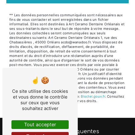
** Les données personnelles communiquées sont nécessaires aux
fins de vous contacter et sont enregistrées dans un fichier
informatisé. Elles sont destinées à Art Ceramo Dentaire Orléanais et
ses sous-traitants dans le seul but de répondre à votre message.
Les données collectées seront communiquées aux seuls
destinataires suivants: Art Ceramo Dentaire Orléanais 1, rue des
Chabassières , 45000 Orléans acdo@wanadoo.fr. Vous disposez de
droits d’accès, de rectification, d’effacement, de portabilité, de
limitation, d’opposition, de retrait de votre consentement à tout
moment et du droit d’introduire une réclamation auprès d’une
autorité de contrôle, ainsi que d’organiser le sort de vos données
post-mortem. Vous pouvez exercer ces droits par voie postale à
l'adresse 1, rue des Chabassières , 45000 Orléans ou par courrier
électronique à l'adresse acdo@wanadoo.fr. Un justificatif d'identité
pourra vous être demandé. Nous conservons vos données pendant
la période de prise de contact puis pendant la durée de prescription
légale aux fins probatoires et de gestion des contentieux. Vous avez
Ce site utilise des cookies
le droit de vous inscrire sur la liste d'opposition au démarchage
et vous donne le contrôle
téléphonique, disponible à cette adresse:
Bloctel.gouv.fr
. Consultez
le site cnil.fr pour plus d’informations sur vos droits.
sur ceux que vous
souhaitez activer
Tout accepter
Recherches fréquentes